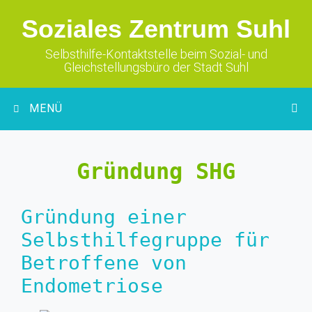
Zum
Soziales Zentrum Suhl
Inhalt
springen
Selbsthilfe-Kontaktstelle beim Sozial- und
Gleichstellungsbüro der Stadt Suhl
MENÜ
Gründung SHG
Gründung einer
Selbsthilfegruppe für
Betroffene von
Endometriose