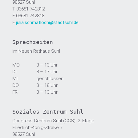
98527 Suhl
T 03681 742812
F 03681 742848
E
julia.schmatloch@stadtsuhl.de
Sprechzeiten
im Neuen Rathaus Suhl
MO
8 – 13 Uhr
DI
8 – 17 Uhr
MI
geschlossen
DO
8 – 18 Uhr
FR
8 – 13 Uhr
Soziales Zentrum Suhl
Congress Centrum Suhl (CCS), 2. Etage
Friedrich-König-Straße 7
98527 Suhl